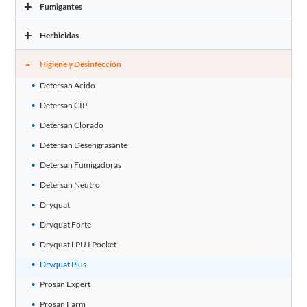
+
Fumigantes
+
Herbicidas
-
Higiene y Desinfección
Detersan Ácido
Detersan CIP
Detersan Clorado
Detersan Desengrasante
Detersan Fumigadoras
Detersan Neutro
Dryquat
Dryquat Forte
Dryquat LPU I Pocket
Dryquat Plus
Prosan Expert
Prosan Farm