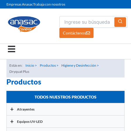
Ir
Empresas Anasac
Trabaja con nosotros
al
contenido
Contáctenos
Estás en:
Inicio >
Productos >
Higiene y Desinfección >
Dryquat Plus
Productos
TODOS NUESTROS PRODUCTOS
+
Atrayentes
+
Equipos UV-LED