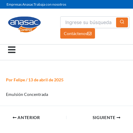
Ir
Empresas Anasac
Trabaja con nosotros
al
contenido
Contáctenos
Por
Felipe
/
13 de abril de 2025
Emulsión Concentrada
ANTERIOR
SIGUIENTE