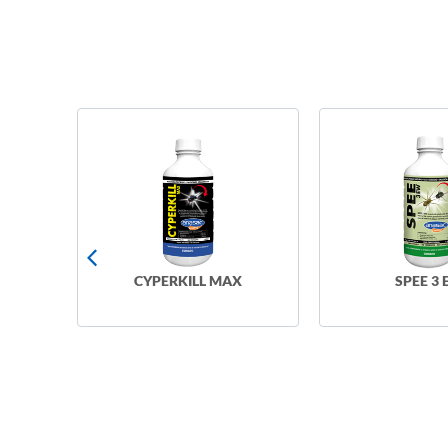
H
ILL MAX
SPEE 3 EW