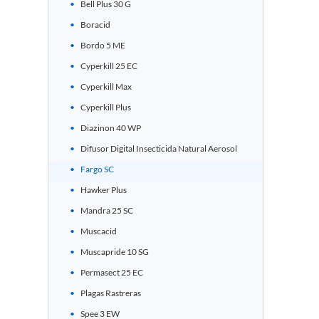
Bell Plus 30 G
Boracid
Bordo 5 ME
Cyperkill 25 EC
Cyperkill Max
Cyperkill Plus
Diazinon 40 WP
Difusor Digital Insecticida Natural Aerosol
Fargo SC
Hawker Plus
Mandra 25 SC
Muscacid
Muscapride 10 SG
Permasect 25 EC
Plagas Rastreras
Spee 3 EW