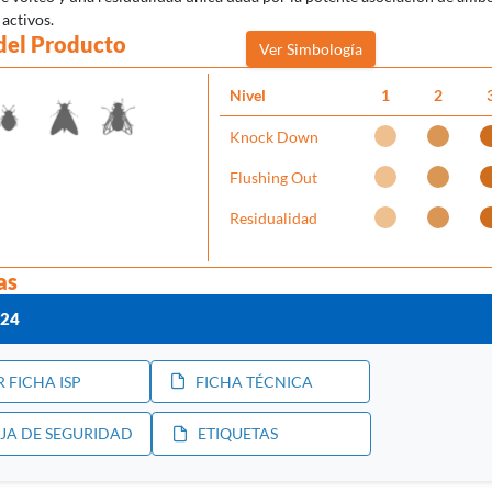
 activos.
del Producto
Ver Simbología
Nivel
1
2
Knock Down
Flushing Out
Residualidad
as
/24
R FICHA ISP
FICHA TÉCNICA
JA DE SEGURIDAD
ETIQUETAS