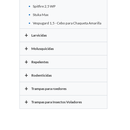
Spitfire 2,5 WP
Stuka Max
Vespugard 1,5 - Cebo para Chaqueta Amarilla
+
Larvicidas
+
Molusquicidas
+
Repelentes
+
Rodenticidas
+
Trampas para roedores
+
Trampas para Insectos Voladores