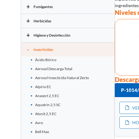
+
ingredientes
Fumigantes
Niveles 
+
Herbicidas
+
Higiene y Desinfección
-
Insecticidas
Ácido Bórico
Aerosol Descarga Total
Aerosol Insecticida Natural Zecto
Descarg
Alpirix EC
P-1014
Anasect 2,5 EC
Aquatrin 2,5 SC
VE
Atonit 2,5 EC
HO
Avro
Bell Max