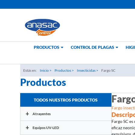
Ir
al
contenido
PRODUCTOS
CONTROL DE PLAGAS
HIGI
Estás en:
Inicio >
Productos >
Insecticidas >
Fargo SC
Productos
Farg
TODOS NUESTROS PRODUCTOS
Fargo insecti
+
Descrip
Atrayentes
Fargo SC es 
+
eficaz neoni
Equipos UV-LED
expulsivos, 