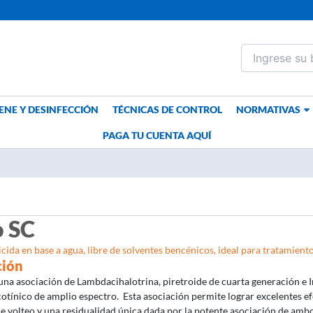
ENE Y DESINFECCIÓN
TÉCNICAS DE CONTROL
NORMATIVAS
PAGA TU CUENTA AQUÍ
o SC
cida en base a agua, libre de solventes bencénicos, ideal para tratamiento
ción
una asociación de Lambdacihalotrina, piretroide de cuarta generación e 
cotínico de amplio espectro. Esta asociación permite lograr excelentes e
de volteo y una residualidad única dada por la potente asociación de amb