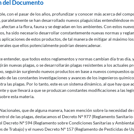
 del Documento
ble, con el pasar de los años, profundizar y conocer más acerca del com
s, paralelamente se han desarrollado nuevos plaguicidas entendiéndose 
, afectan a la flora, fauna y se degradan en los ambientes. Con estos nuev
s, ha sido necesario desarrollar constantemente nuevas normas y regla
as aplicaciones de estos productos, de tal manera de mitigar al máximo los
terales que ellos potencialmente podrían desencadenar.
e entender, que todos estos reglamentos y normas cambian día tras día, 
irán nuevas plagas, o se desarrollarán plagas resistentes a los actuales p
o, seguirán surgiendo nuevos productos en base a nuevos compuestos q
do de las constantes investigaciones y avances de los ingenieros químico
ra las plagas. Por lo tanto, este es un sistema dinámico, al que hay que a
te y que llevará a que se produzcan constantes modificaciones a las legi
sobre esta materia.
Nacionales, que de alguna manera, hacen mención sobre la necesidad de
trol de las plagas, destacamos el Decreto Nº 977 (Reglamento Sanitario 
el Decreto Nº 594 (Reglamento sobre Condiciones Sanitarias y Ambiental
es de Trabajo) y el nuevo Decreto Nº 157 (Reglamento de Pesticidas de Us