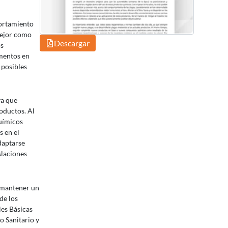
portamiento
mejor como
Descargar
os
mentos en
 posibles
ya que
roductos. Al
uímicos
s en el
daptarse
slaciones
 mantener un
de los
es Básicas
o Sanitario y