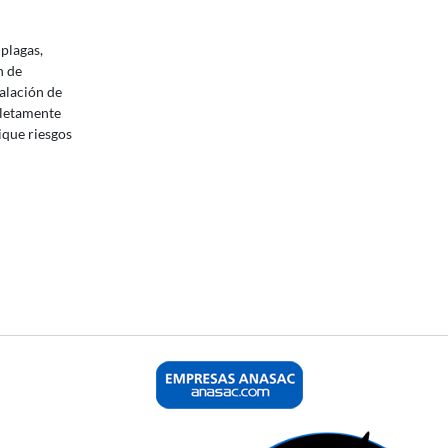
plagas,
n de
talación de
pletamente
ique riesgos