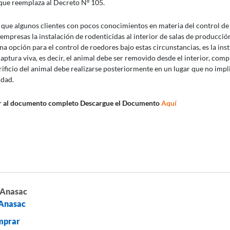
que reemplaza al Decreto Nº 105.
 que algunos clientes con pocos conocimientos en materia del control de 
s empresas la instalación de rodenticidas al interior de salas de producció
na opción para el control de roedores bajo estas circunstancias, es la ins
aptura viva, es decir, el animal debe ser removido desde el interior, com
crificio del animal debe realizarse posteriormente en un lugar que no impl
idad.
r al documento completo Descargue el Documento
Aquí
 Anasac
Anasac
mprar