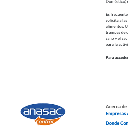
Doméstico) 
Es frecuente
solicita a la
alimentos. U
trampas de c
sano y el sa
para la activ
Para accede
Acerca de
Empresas 
Donde Co