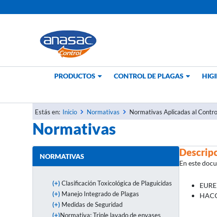
Ir
al
contenido
PRODUCTOS
CONTROL DE PLAGAS
HIGI
Inicio
Normativas
Normativas Aplicadas al Contro
Estás en:
Normativas
Descrip
NORMATIVAS
En este doc
(+)
Clasificación Toxicológica de Plaguicidas
EUR
(+)
Manejo Integrado de Plagas
HAC
(+)
Medidas de Seguridad
(+)
Normativa: Triple lavado de envases