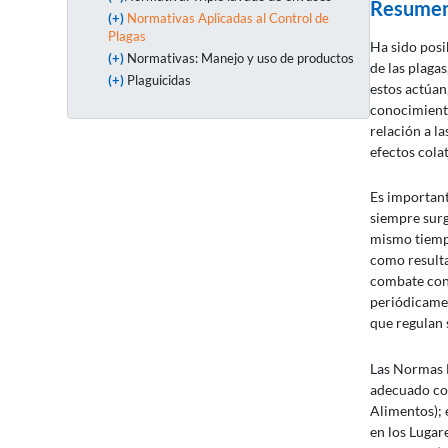
Resumen
(+)
Normativas Aplicadas al Control de
Plagas
Ha sido posi
(+)
Normativas: Manejo y uso de productos
de las plaga
(+)
Plaguicidas
estos actúan
conocimiento
relación a l
efectos cola
Es important
siempre surg
mismo tiemp
como resulta
combate cont
periódicamen
que regulan 
Las Normas 
adecuado con
Alimentos); 
en los Lugar