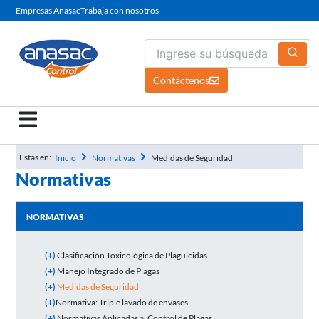
Ir
Empresas Anasac
Trabaja con nosotros
al
contenido
Contáctenos
Estás en:
Inicio
Normativas
Medidas de Seguridad
Normativas
NORMATIVAS
(+)
Clasificación Toxicológica de Plaguicidas
(+)
Manejo Integrado de Plagas
(+)
Medidas de Seguridad
(+)
Normativa: Triple lavado de envases
(+)
Normativas Aplicadas al Control de Plagas