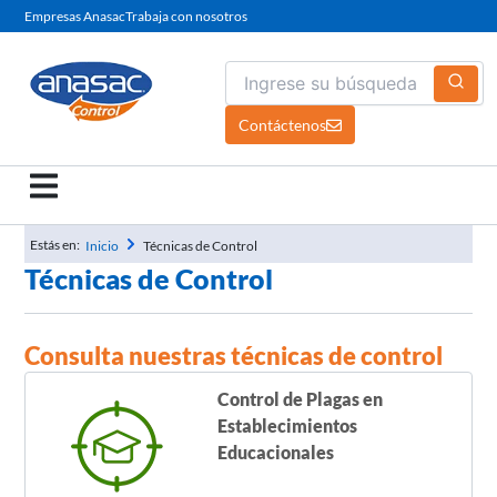
Ir
Empresas Anasac
Trabaja con nosotros
al
contenido
Contáctenos
Estás en:
Inicio
Técnicas de Control
Técnicas de Control
Consulta nuestras técnicas de control
Control de Plagas en
Establecimientos
Educacionales