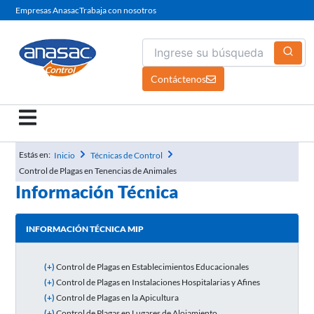
Ir
Empresas Anasac
Trabaja con nosotros
al
contenido
Contáctenos
Estás en:
Inicio
Técnicas de Control
Control de Plagas en Tenencias de Animales
Información Técnica
INFORMACIÓN TÉCNICA MIP
(+)
Control de Plagas en Establecimientos Educacionales
(+)
Control de Plagas en Instalaciones Hospitalarias y Afines
(+)
Control de Plagas en la Apicultura
(+)
Control de Plagas en Lugares de Alojamiento