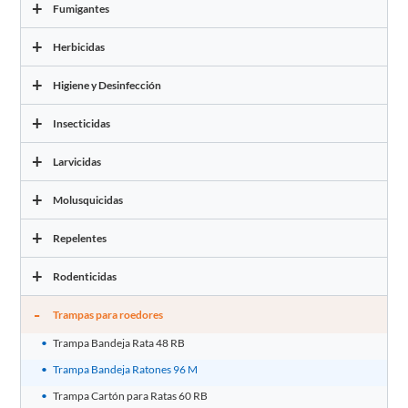
+
Fumigantes
+
Herbicidas
+
Higiene y Desinfección
+
Insecticidas
+
Larvicidas
+
Molusquicidas
+
Repelentes
+
Rodenticidas
-
Trampas para roedores
Trampa Bandeja Rata 48 RB
Trampa Bandeja Ratones 96 M
Trampa Cartón para Ratas 60 RB