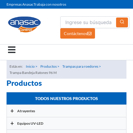
Ir
Empresas Anasac
Trabaja con nosotros
al
contenido
Contáctenos
Estás en:
Inicio >
Productos >
Trampas para roedores >
Trampa Bandeja Ratones 96 M
Productos
TODOS NUESTROS PRODUCTOS
+
Atrayentes
+
Equipos UV-LED