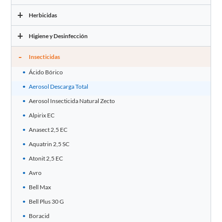
+
Herbicidas
+
Higiene y Desinfección
-
Insecticidas
Ácido Bórico
Aerosol Descarga Total
Aerosol Insecticida Natural Zecto
Alpirix EC
Anasect 2,5 EC
Aquatrin 2,5 SC
Atonit 2,5 EC
Avro
Bell Max
Bell Plus 30 G
Boracid