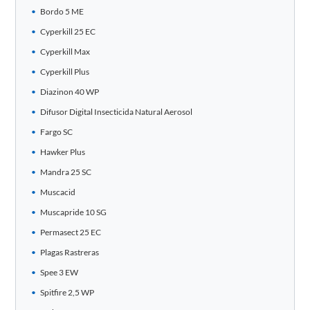
Bordo 5 ME
Cyperkill 25 EC
Cyperkill Max
Cyperkill Plus
Diazinon 40 WP
Difusor Digital Insecticida Natural Aerosol
Fargo SC
Hawker Plus
Mandra 25 SC
Muscacid
Muscapride 10 SG
Permasect 25 EC
Plagas Rastreras
Spee 3 EW
Spitfire 2,5 WP