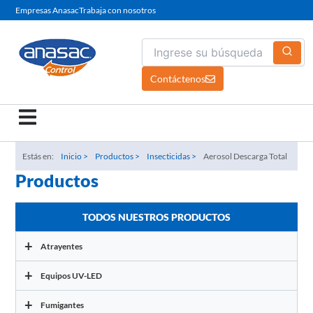
Ir
Empresas Anasac
Trabaja con nosotros
al
contenido
Contáctenos
Estás en:
Inicio >
Productos >
Insecticidas >
Aerosol Descarga Total
Productos
TODOS NUESTROS PRODUCTOS
+
Atrayentes
+
Equipos UV-LED
+
Fumigantes