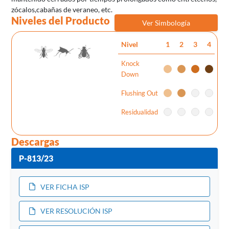
zócalos,cabañas de veraneo, etc.
Niveles del Producto
Ver Simbología
Nivel
1
2
3
4
Knock
Down
Flushing Out
Residualidad
Descargas
P-813/23
VER FICHA ISP
VER RESOLUCIÓN ISP