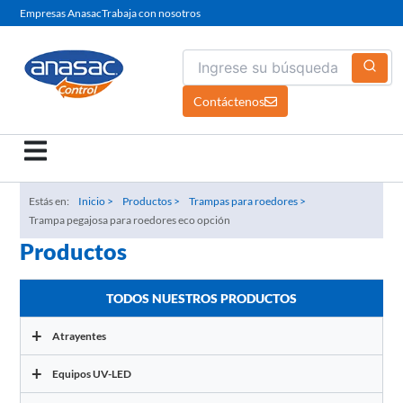
Ir
Empresas Anasac
Trabaja con nosotros
al
contenido
Contáctenos
Estás en:
Inicio >
Productos >
Trampas para roedores >
Trampa pegajosa para roedores eco opción
Productos
TODOS NUESTROS PRODUCTOS
+
Atrayentes
+
Equipos UV-LED