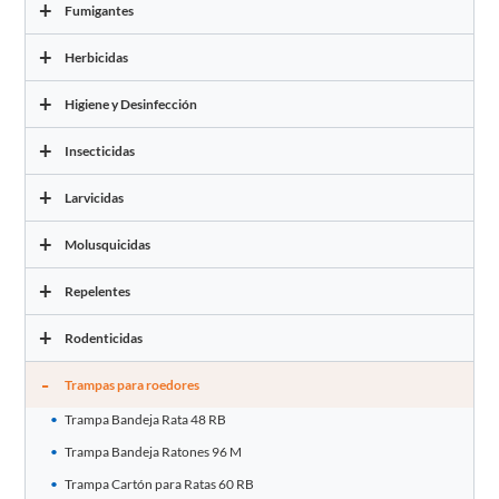
+
Fumigantes
+
Herbicidas
+
Higiene y Desinfección
+
Insecticidas
+
Larvicidas
+
Molusquicidas
+
Repelentes
+
Rodenticidas
-
Trampas para roedores
Trampa Bandeja Rata 48 RB
Trampa Bandeja Ratones 96 M
Trampa Cartón para Ratas 60 RB