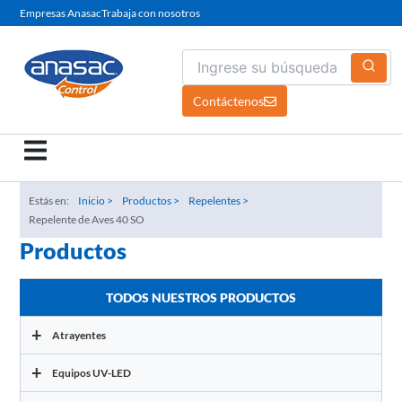
Ir
Empresas Anasac
Trabaja con nosotros
al
contenido
Contáctenos
Estás en:
Inicio >
Productos >
Repelentes >
Repelente de Aves 40 SO
Productos
TODOS NUESTROS PRODUCTOS
+
Atrayentes
+
Equipos UV-LED