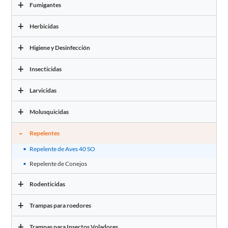
+
Fumigantes
+
Herbicidas
+
Higiene y Desinfección
+
Insecticidas
+
Larvicidas
+
Molusquicidas
-
Repelentes
Repelente de Aves 40 SO
Repelente de Conejos
+
Rodenticidas
+
Trampas para roedores
+
Trampas para Insectos Voladores