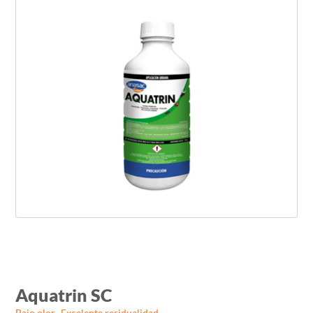
Aquatrin SC
Bajo olor -Excelente residualidad