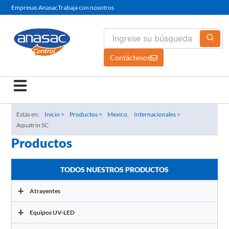
Ir
Empresas Anasac
Trabaja con nosotros
al
contenido
Contáctenos
Estás en:
Inicio >
Productos >
Mexico,
Internacionales >
Aquatrin SC
Productos
TODOS NUESTROS PRODUCTOS
+
Atrayentes
+
Equipos UV-LED