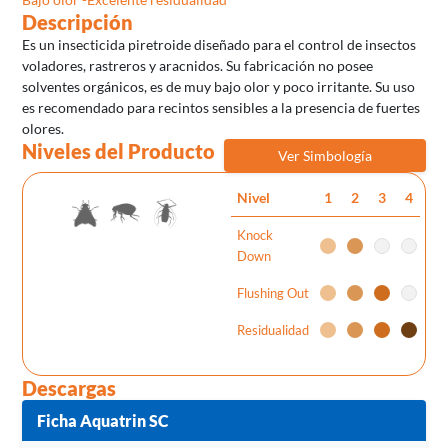
Descripción
Es un insecticida piretroide diseñado para el control de insectos
voladores, rastreros y aracnidos. Su fabricación no posee
solventes orgánicos, es de muy bajo olor y poco irritante. Su uso
es recomendado para recintos sensibles a la presencia de fuertes
olores.
Niveles del Producto
Ver Simbología
Nivel
1
2
3
4
Knock
Down
Flushing Out
Residualidad
Descargas
Ficha Aquatrin SC