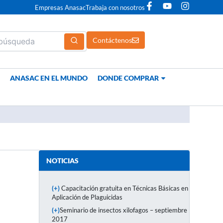
F
Y
I
Empresas Anasac
Trabaja con nosotros
a
o
n
c
u
s
e
t
t
Contáctenos
b
u
a
o
b
g
o
e
r
k
a
-
m
ANASAC EN EL MUNDO
DONDE COMPRAR
f
NOTICIAS
(+)
Capacitación gratuita en Técnicas Básicas en
Aplicación de Plaguicidas
(+)
Seminario de insectos xilofagos – septiembre
2017