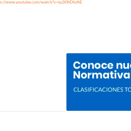
ps://www.youtube.com/watch?v=ip2l0hDIuNE