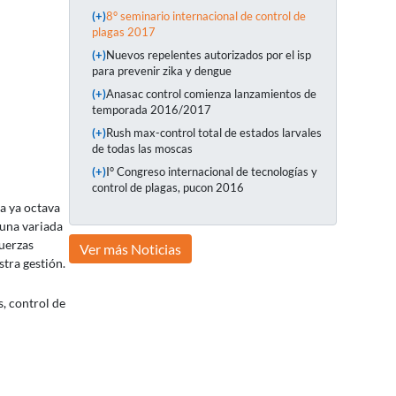
(+)
8° seminario internacional de control de
plagas 2017
(+)
Nuevos repelentes autorizados por el isp
para prevenir zika y dengue
(+)
Anasac control comienza lanzamientos de
temporada 2016/2017
(+)
Rush max-control total de estados larvales
de todas las moscas
(+)
I° Congreso internacional de tecnologías y
control de plagas, pucon 2016
a ya octava
 una variada
fuerzas
Ver más Noticias
tra gestión.
, control de