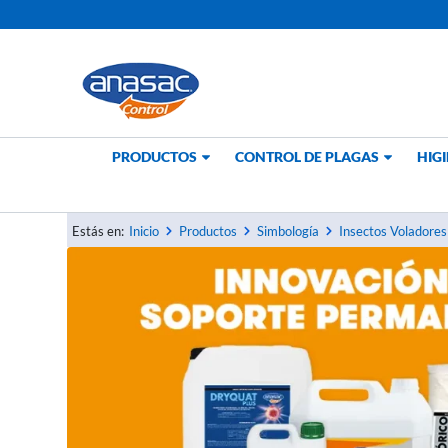
Ir
al
contenido
PRODUCTOS
CONTROL DE PLAGAS
HIGI
Inicio
Productos
Simbología
Insectos Voladores
Estás en: