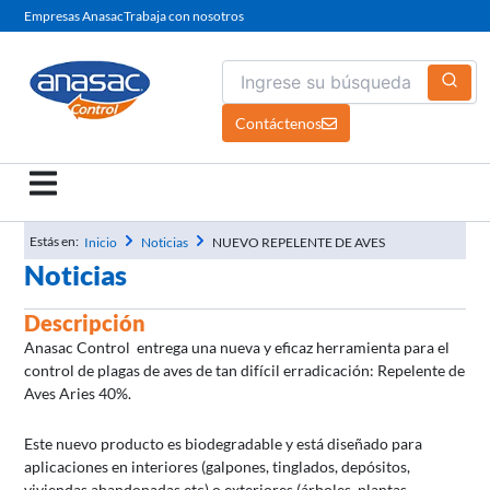
Ir
Empresas Anasac
Trabaja con nosotros
al
contenido
Contáctenos
Estás en:
Inicio
Noticias
NUEVO REPELENTE DE AVES
Noticias
Descripción
Anasac Control entrega una nueva y eficaz herramienta para el
control de plagas de aves de tan difícil erradicación: Repelente de
Aves Aries 40%.
Este nuevo producto es biodegradable y está diseñado para
aplicaciones en interiores (galpones, tinglados, depósitos,
viviendas abandonadas etc) o exteriores (árboles, plantas,