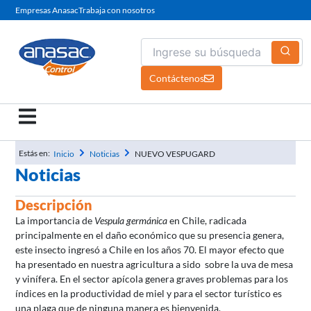
Ir
Empresas Anasac
Trabaja con nosotros
al
contenido
Contáctenos
Estás en:
Inicio
Noticias
NUEVO VESPUGARD
Noticias
Descripción
La importancia de
Vespula germánica
en Chile, radicada
principalmente en el daño económico que su presencia genera,
este insecto ingresó a Chile en los años 70. El mayor efecto que
ha presentado en nuestra agricultura a sido sobre la uva de mesa
y vinífera. En el sector apícola genera graves problemas para los
índices en la productividad de miel y para el sector turístico es
una plaga que de ninguna manera es bienvenida.