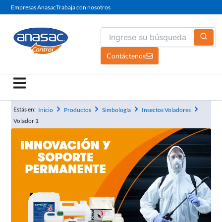
Ir
Empresas Anasac
Trabaja con nosotros
al
contenido
Contáctenos
Estás en:
Inicio
Productos
Simbología
Insectos Voladores
Volador 1